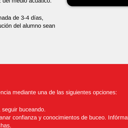
ez del medio acuático.
mada de 3-4 días,
lución del alumno sean
encia mediante una de las siguientes opciones:
 seguir buceando.
ganar confianza y conocimientos de buceo. Infórma
chas.