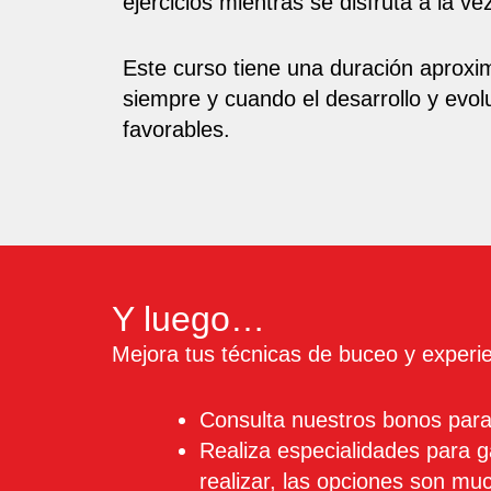
ejercicios mientras se disfruta a la v
Este curso tiene una duración aproxi
siempre y cuando el desarrollo y evo
favorables.
Y luego…
Mejora tus técnicas de buceo y experi
Consulta nuestros bonos para
Realiza especialidades para 
realizar, las opciones son mu