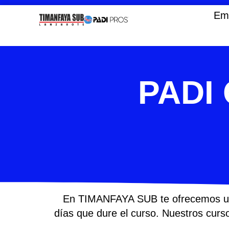
Ir
Em
al
contenido
PADI
En TIMANFAYA SUB te ofrecemos un cu
días que dure el curso. Nuestros curs