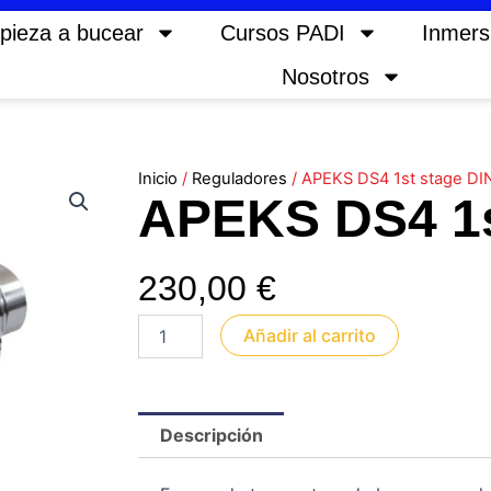
pieza a bucear
Cursos PADI
Inmers
Nosotros
Inicio
/
Reguladores
/ APEKS DS4 1st stage DI
APEKS DS4 1s
230,00
€
APEKS
Añadir al carrito
DS4
1st
stage
DIN
Descripción
cantidad