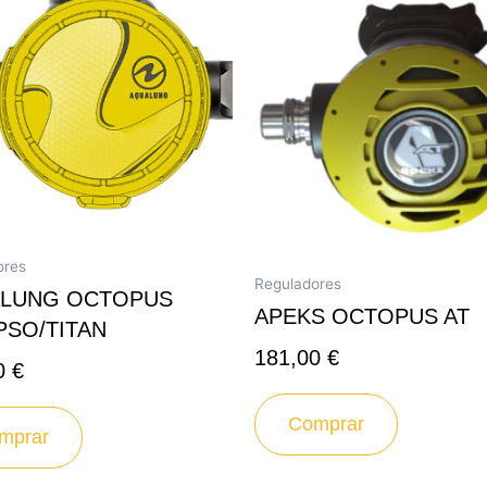
ores
Reguladores
LUNG OCTOPUS
APEKS OCTOPUS AT
PSO/TITAN
181,00
€
0
€
Comprar
mprar