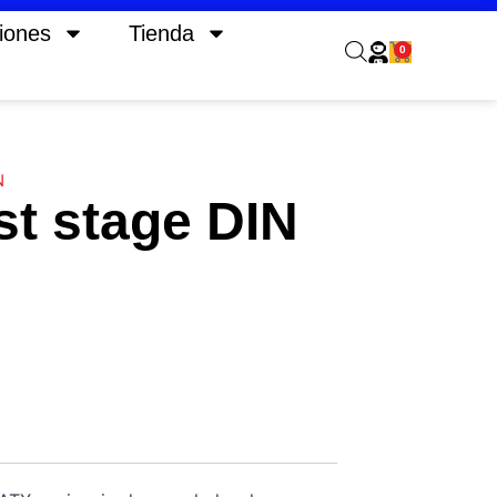
iones
Tienda
0
Carrito
N
t stage DIN