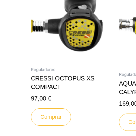
Reguladores
Regulad
CRESSI OCTOPUS XS
AQUA
COMPACT
CALY
97,00
€
169,0
Comprar
Co