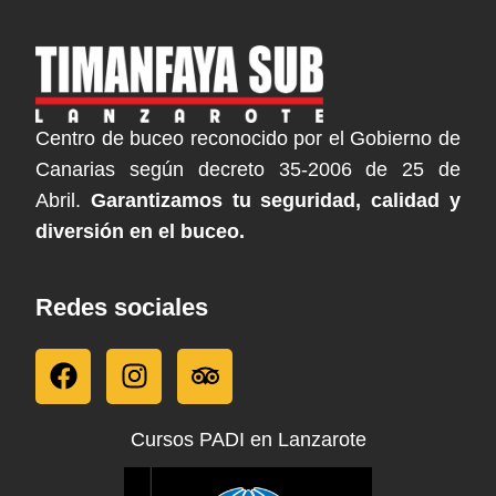
Centro de buceo reconocido por el Gobierno de
Canarias según decreto 35-2006 de 25 de
Abril.
Garantizamos tu seguridad, calidad y
diversión en el buceo.
Redes sociales
F
I
T
a
n
r
c
s
i
e
t
p
Cursos PADI en Lanzarote
b
a
a