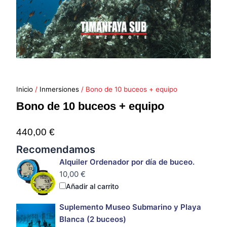
Inicio
/
Inmersiones
/ Bono de 10 buceos + equipo
Bono de 10 buceos + equipo
440,00
€
Bono
Recomendamos
de
Alquiler Ordenador por día de buceo.
10
10,00
€
buceos
Añadir al carrito
+
equipo
Suplemento Museo Submarino y Playa
cantidad
Blanca (2 buceos)